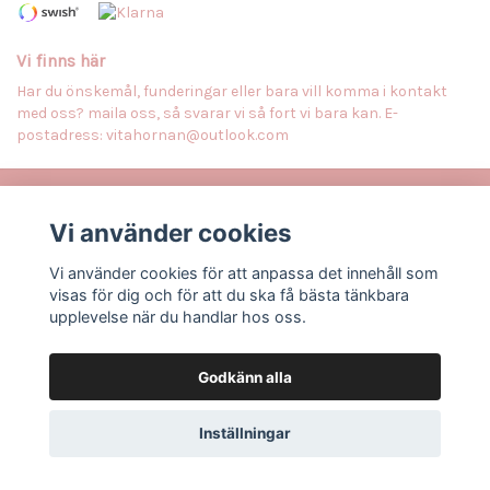
Vi finns här
Har du önskemål, funderingar eller bara vill komma i kontakt
med oss? maila oss, så svarar vi så fort vi bara kan. E-
postadress:
vitahornan@outlook.com
Anmäl dig till vårt nyhetsbrev
Vi använder cookies
Prenumerera
Vi använder cookies för att anpassa det innehåll som
visas för dig och för att du ska få bästa tänkbara
upplevelse när du handlar hos oss.
Godkänn alla
© Copyright Vitahörnan
Powered by Quickbutik
Inställningar