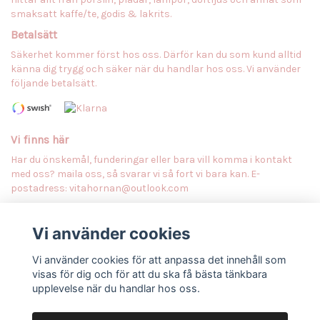
smaksatt kaffe/te, godis & lakrits.
Betalsätt
Säkerhet kommer först hos oss. Därför kan du som kund alltid
känna dig trygg och säker när du handlar hos oss. Vi använder
följande betalsätt.
Vi finns här
Har du önskemål, funderingar eller bara vill komma i kontakt
med oss? maila oss, så svarar vi så fort vi bara kan. E-
postadress:
vitahornan@outlook.com
Vi använder cookies
Anmäl dig till vårt nyhetsbrev
Prenumerera
Vi använder cookies för att anpassa det innehåll som
visas för dig och för att du ska få bästa tänkbara
upplevelse när du handlar hos oss.