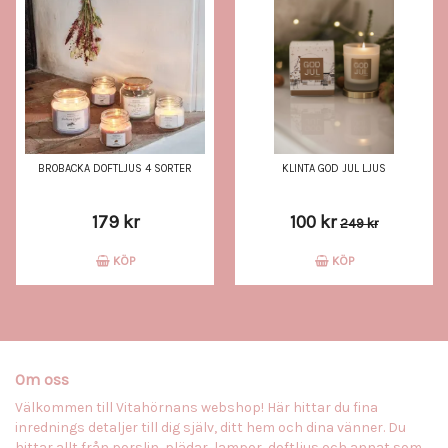
BROBACKA DOFTLJUS 4 SORTER
KLINTA GOD JUL LJUS
179 kr
100 kr
249 kr
KÖP
KÖP
Om oss
Välkommen till Vitahörnans webshop! Här hittar du fina
inrednings detaljer till dig själv, ditt hem och dina vänner. Du
hittar allt från porslin, plädar, lampor, doftljus och annat som