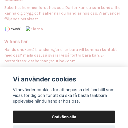
Säkerhet kommer först hos oss. Därför kan du som kund alltid
känna dig trygg och säker när du handlar hos oss. Vi använder
följande betalsätt.
Vi finns här
Har du önskemål, funderingar eller bara vill komma i kontakt
med oss? maila oss, så svarar vi så fort vi bara kan. E-
postadress:
vitahornan@outlook.com
Vi använder cookies
Anmäl dig till vårt nyhetsbrev
Prenumerera
Vi använder cookies för att anpassa det innehåll som
visas för dig och för att du ska få bästa tänkbara
upplevelse när du handlar hos oss.
Godkänn alla
© Copyright Vitahörnan