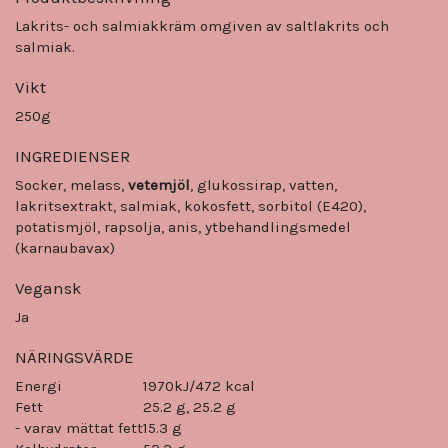
Lakrits- och salmiakkräm omgiven av saltlakrits och
salmiak.
Vikt
250g
INGREDIENSER
Socker, melass,
vetemjöl
, glukossirap, vatten,
lakritsextrakt, salmiak, kokosfett, sorbitol (E420),
potatismjöl, rapsolja, anis, ytbehandlingsmedel
(karnaubavax)
Vegansk
Ja
NÄRINGSVÄRDE
Energi
1970kJ/472 kcal
Fett
25.2 g, 25.2 g
- varav mättat fett
15.3 g