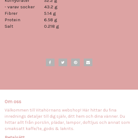
Kolhydrater
52.2 g
- varav socker
43.2 g
Fibrer
5.14 g
Protein
6.58 g
Salt
0.218 g
Om oss
Välkommen till Vitahörnans webshop! Här hittar du fina
inrednings detaljer till dig själv, ditt hem och dina vänner. Du
hittar allt från porslin, plädar, lampor, doftljus och annat som
smaksatt kaffe/te, godis & lakrits.
Betalsätt