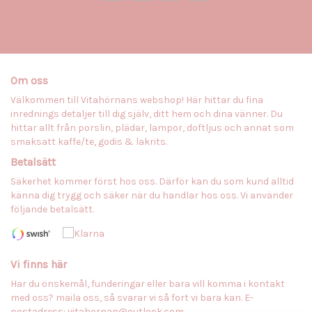
Om oss
Välkommen till Vitahörnans webshop! Här hittar du fina
inrednings detaljer till dig själv, ditt hem och dina vänner. Du
hittar allt från porslin, plädar, lampor, doftljus och annat som
smaksatt kaffe/te, godis & lakrits.
Betalsätt
Säkerhet kommer först hos oss. Därför kan du som kund alltid
känna dig trygg och säker när du handlar hos oss. Vi använder
följande betalsätt.
Vi finns här
Har du önskemål, funderingar eller bara vill komma i kontakt
med oss? maila oss, så svarar vi så fort vi bara kan. E-
postadress:
vitahornan@outlook.com