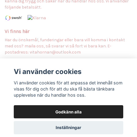
känna dig trygg och säker när du handlar hos oss. Vi använder
följande betalsätt.
Vi finns här
Har du önskemål, funderingar eller bara vill komma i kontakt
med oss? maila oss, så svarar vi så fort vi bara kan. E-
postadress:
vitahornan@outlook.com
Vi använder cookies
Anmäl dig till vårt nyhetsbrev
Prenumerera
Vi använder cookies för att anpassa det innehåll som
visas för dig och för att du ska få bästa tänkbara
upplevelse när du handlar hos oss.
Godkänn alla
© Copyright Vitahörnan
Inställningar
Powered by Quickbutik