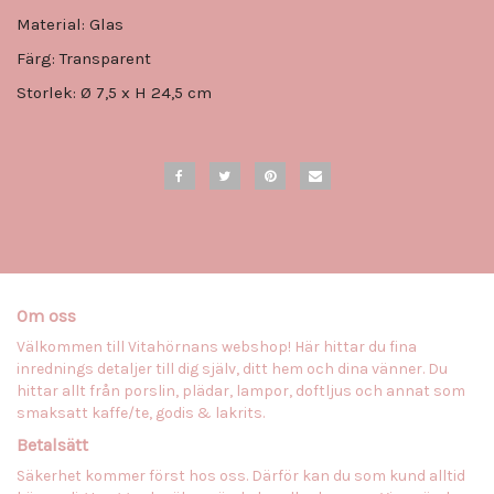
Material: Glas
Färg:
Transparent
Storlek: Ø 7,5 x H 24,5 cm
Om oss
Välkommen till Vitahörnans webshop! Här hittar du fina
inrednings detaljer till dig själv, ditt hem och dina vänner. Du
hittar allt från porslin, plädar, lampor, doftljus och annat som
smaksatt kaffe/te, godis & lakrits.
Betalsätt
Säkerhet kommer först hos oss. Därför kan du som kund alltid