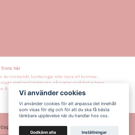
 finns här
r du önskemål, funderingar eller bara vill komma i
ntakt med oss? maila oss, så svarar vi så fort vi bara
n. E-postadress:
vitahornan@outlook.com
Vi använder cookies
Vi använder cookies för att anpassa det innehåll
som visas för dig och för att du ska få bästa
tänkbara upplevelse när du handlar hos oss.
 Copyright Vitahörnan
Godkänn alla
Inställningar
wered by Quickbutik