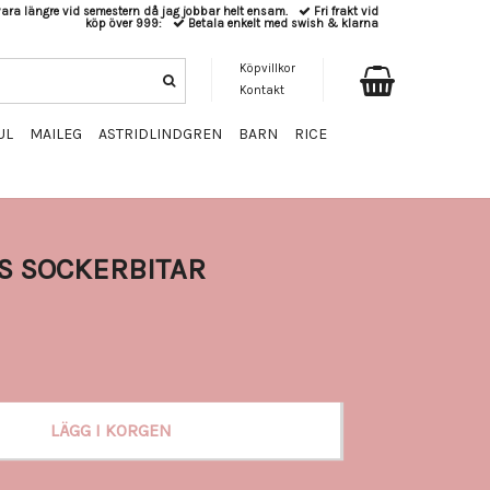
ara längre vid semestern då jag jobbar helt ensam.
Fri frakt vid
köp över 999:
Betala enkelt med swish & klarna
Köpvillkor
Kontakt
UL
MAILEG
ASTRIDLINDGREN
BARN
RICE
S SOCKERBITAR
LÄGG I KORGEN