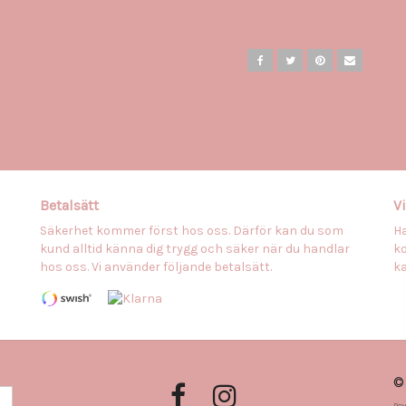
Betalsätt
Vi
Säkerhet kommer först hos oss. Därför kan du som
Ha
a
kund alltid känna dig trygg och säker när du handlar
ko
hos oss. Vi använder följande betalsätt.
ka
©
a
Po