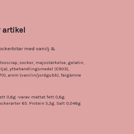
 artikel
sockerbitar med vanilj &
ossirap, socker, majsstärkelse, gelatin,
olja), ytbehandlingsmedel (E903),
0), arom (vanilin/jordgubb), färgämne
tt 0,6g -varav mättat fett 0,6g.
ckerarter 65. Protein 5,3g. Salt 0,046g