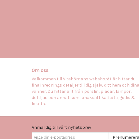
Om oss
Välkommen till Vitahörnans webshop! Här hittar du
fina inrednings detaljer till dig själv, ditt hem och din
vänner. Du hittar allt från porslin, plädar, lampor,
doftljus och annat som smaksatt kaffe/te, godis &
lakrits.
Anmäl dig till vårt nyhetsbrev
Prenumerer