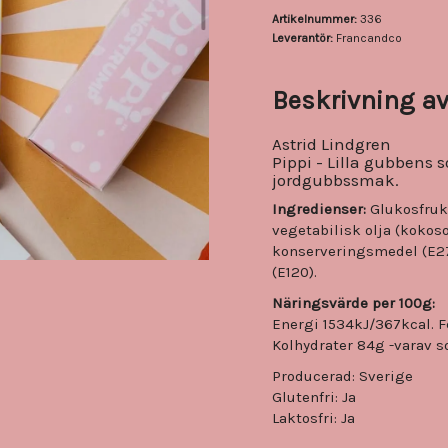
Artikelnummer:
336
Leverantör:
Francandco
Beskrivning av
Astrid Lindgren
Pippi - Lilla gubbens 
jordgubbssmak.
Ingredienser:
Glukosfrukt
vegetabilisk olja (kokos
konserveringsmedel (E27
(E120).
Näringsvärde per 100g:
Energi 1534kJ/367kcal. Fe
Kolhydrater 84g -varav so
Producerad: Sverige
Glutenfri: Ja
Laktosfri: Ja